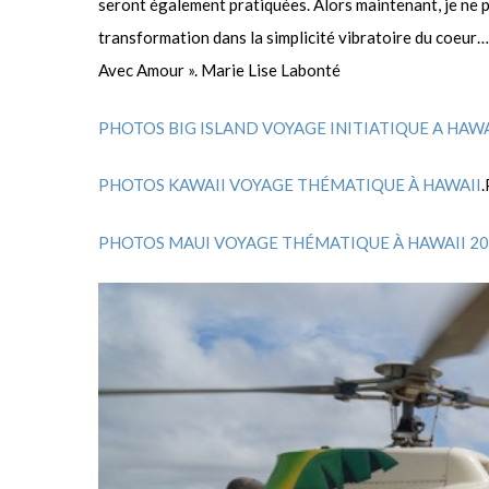
seront également pratiquées. Alors maintenant, je ne
transformation dans la simplicité vibratoire du coeur…
Avec Amour ». Marie Lise Labonté
PHOTOS BIG ISLAND VOYAGE INITIATIQUE A HAW
PHOTOS KAWAII VOYAGE THÉMATIQUE À HAWAII
PHOTOS MAUI VOYAGE THÉMATIQUE À HAWAII 2