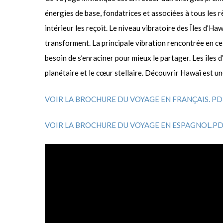
énergies de base, fondatrices et associées à tous les r
intérieur les reçoit. Le niveau vibratoire des Îles d’Ha
transforment. La principale vibration rencontrée en ces
besoin de s’enraciner pour mieux le partager. Les îles d
planétaire et le cœur stellaire. Découvrir Hawaï est u
VOIR LA BROCHURE DU VOYAGE EN FRANÇAIS. PD
VOIR LA BROCHURE DU VOYAGE EN ESPAGNOL.P