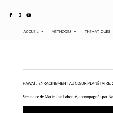
Skip
to
Facebook
Vimeo
Youtube
main
content
ACCUEIL
MÉTHODES
THÉMATIQUES
HAWAÏ : ENRACINEMENT AU CŒUR PLANÉTAIRE. 
Séminaire de Marie Lise Labonté, accompagnée par Na