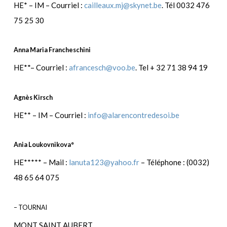
HE* – IM – Courriel :
cailleaux.mj@skynet.be
. Tél 0032 476
75 25 30
Anna Maria Francheschini
HE**– Courriel :
afrancesch@voo.be
. Tel + 32 71 38 94 19
Agnès Kirsch
HE** – IM – Courriel :
info@alarencontredesoi.be
Ania Loukovnikova°
HE***** – Mail :
lanuta123@yahoo.fr
– Téléphone : (0032)
48 65 64 075
– TOURNAI
MONT SAINT AUBERT