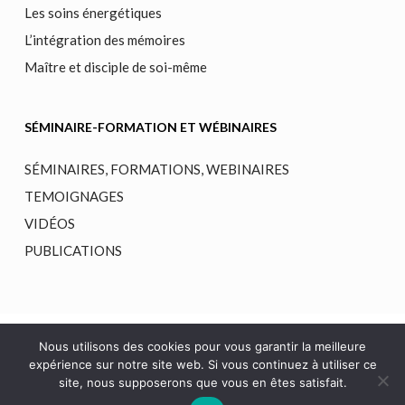
Les soins énergétiques
L’intégration des mémoires
Maître et disciple de soi-même
SÉMINAIRE-FORMATION ET WÉBINAIRES
SÉMINAIRES, FORMATIONS, WEBINAIRES
TEMOIGNAGES
VIDÉOS
PUBLICATIONS
© 2026 Anschma-International - École de soins Énergétiques. |
Nous utilisons des cookies pour vous garantir la meilleure
expérience sur notre site web. Si vous continuez à utiliser ce
POLITIQUE DE CONFIDENTIALITÉ
|
MENTIONS LÉGALES
site, nous supposerons que vous en êtes satisfait.