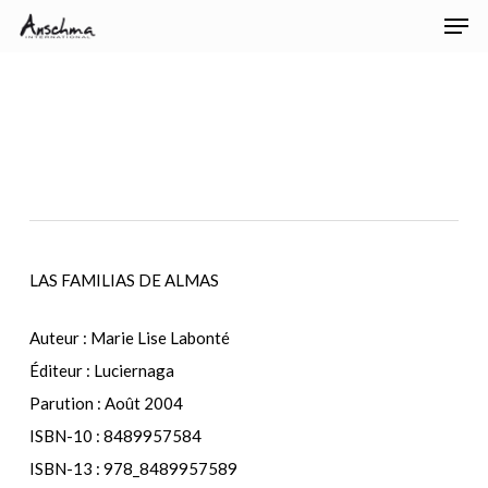
Men
Skip
Menu
to
main
content
LAS FAMILIAS DE ALMAS
Auteur : Marie Lise Labonté
Éditeur : Luciernaga
Parution : Août 2004
ISBN-10 : 8489957584
ISBN-13 : 978_8489957589